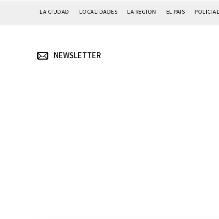
LA CIUDAD
LOCALIDADES
LA REGION
EL PAIS
POLICIA
NEWSLETTER