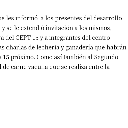
se les informó a los presentes del desarrollo
y se le extendió invitación a los mismos,
ra del CEPT 15 y a integrantes del centro
 las charlas de lechería y ganadería que habrán
irme gratis
ves 15 próximo. Como así también al Segundo
*
Requerido
 de carne vacuna que se realiza entre la
*
de correo electrónico
 teléfono