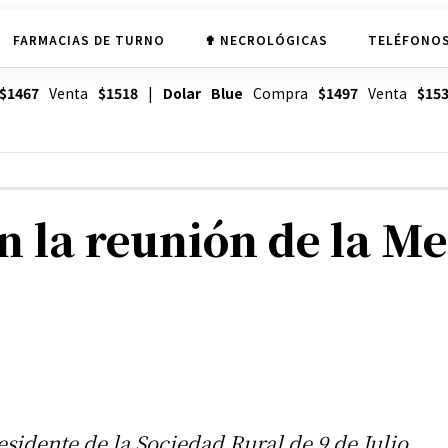
FARMACIAS DE TURNO
✟ NECROLÓGICAS
TELÉFONOS
$1467
Venta
$1518
|
Dolar Blue
Compra
$1497
Venta
$15
n la reunión de la M
esidente de la Sociedad Rural de 9 de Julio,