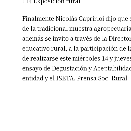
114 Exposición rural
Finalmente Nicolás Caprirloi dijo que 
de la tradicional muestra agropecuaria 
además se invito a través de la Directo
educativo rural, a la participación de
Suscrib
de realizarse este miércoles 14 y jue
ensayo de Degustación y Aceptabilidad
Dirección 
entidad y el ISETA. Prensa Soc. Rural
Nombre
Apellidos
Número de