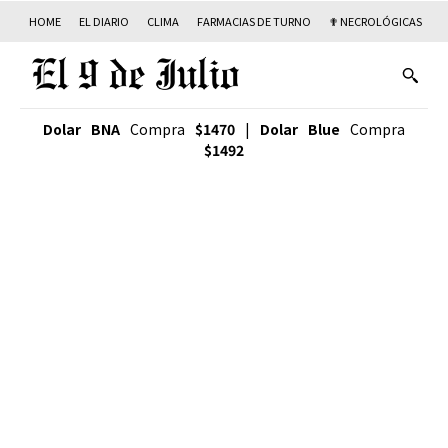
HOME
EL DIARIO
CLIMA
FARMACIAS DE TURNO
✟ NECROLÓGICAS
T
Dolar BNA
Compra
$1470
|
Dolar Blue
Compra
$1492