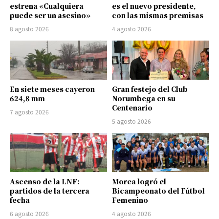
estrena «Cualquiera
es el nuevo presidente,
puede ser un asesino»
con las mismas premisas
8 agosto 2026
4 agosto 2026
En siete meses cayeron
Gran festejo del Club
624,8 mm
Norumbega en su
Centenario
7 agosto 2026
5 agosto 2026
Ascenso de la LNF:
Morea logró el
partidos de la tercera
Bicampeonato del Fútbol
fecha
Femenino
6 agosto 2026
4 agosto 2026