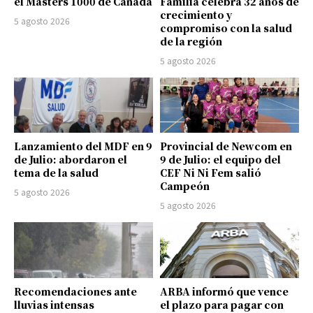
el Masters 1000 de Canadá
Familia celebra 32 años de
crecimiento y
5 agosto 2026
compromiso con la salud
de la región
5 agosto 2026
Lanzamiento del MDF en 9
Provincial de Newcom en
de Julio: abordaron el
9 de Julio: el equipo del
tema de la salud
CEF Ni Ni Fem salió
Campeón
5 agosto 2026
5 agosto 2026
Recomendaciones ante
ARBA informó que vence
lluvias intensas
el plazo para pagar con