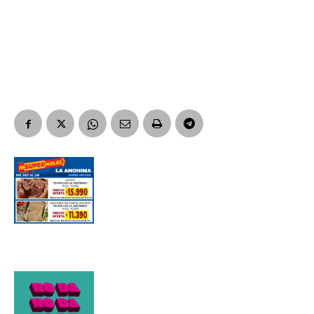
Suscribirme gratis
*
Dirección de correo electrónico
Nombre
Apellidos
Número de teléfono