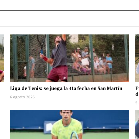
Liga de Tenis: se juega la 4ta fecha en San Martín
F
d
6 agosto 2026
5