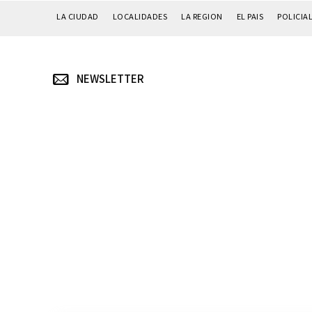
LA CIUDAD
LOCALIDADES
LA REGION
EL PAIS
POLICIA
NEWSLETTER