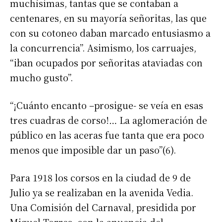
muchísimas, tantas que se contaban a
centenares, en su mayoría señoritas, las que
con su cotoneo daban marcado entusiasmo a
la concurrencia”. Asimismo, los carruajes,
“iban ocupados por señoritas ataviadas con
mucho gusto”.
“¡Cuánto encanto –prosigue- se veía en esas
tres cuadras de corso!… La aglomeración de
público en las aceras fue tanta que era poco
Suscribirme gratis
menos que imposible dar un paso”(6).
*
Dirección de correo electrónico
Para 1918 los corsos en la ciudad de 9 de
Julio ya se realizaban en la avenida Vedia.
Nombre
Una Comisión del Carnaval, presidida por
Miguel Torres, con la anuencia del