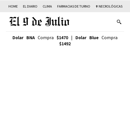
HOME
EL DIARIO
CLIMA
FARMACIAS DE TURNO
✟ NECROLÓGICAS
T
Dolar BNA
Compra
$1470
|
Dolar Blue
Compra
$1492