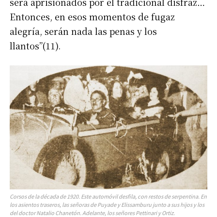
será aprisionados por el tradicional disfraz…
Entonces, en esos momentos de fugaz
alegría, serán nada las penas y los
llantos”(11).
Corsos de la década de 1920. Este automóvil desfila, con restos de serpentina. En
los asientos traseros, las señoras de Puyade y Elissamburu junto a sus hijos y los
del doctor Natalio Chanetón. Adelante, los señores Pettinari y Ortiz.