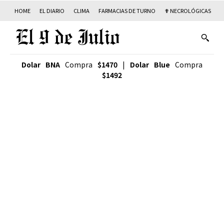
HOME
EL DIARIO
CLIMA
FARMACIAS DE TURNO
✟ NECROLÓGICAS
T
Dolar BNA
Compra
$1470
|
Dolar Blue
Compra
$1492