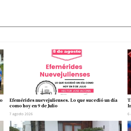
no
Efemérides nuevejulienses. Lo que sucedió un día
T
como hoy en 9 de Julio
I
7 agosto 2026
6