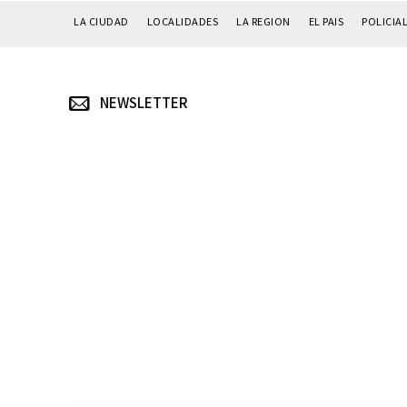
LA CIUDAD
LOCALIDADES
LA REGION
EL PAIS
POLICIA
NEWSLETTER