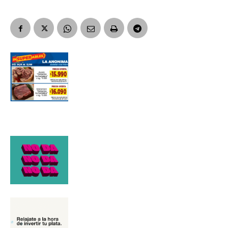
Suscribirme gratis
*
Dirección de correo electrónico
Nombre
Apellidos
Número de teléfono