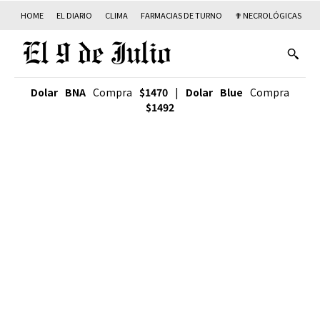
HOME
EL DIARIO
CLIMA
FARMACIAS DE TURNO
✟ NECROLÓGICAS
T
Dolar BNA
Compra
$1470
|
Dolar Blue
Compra
$1492