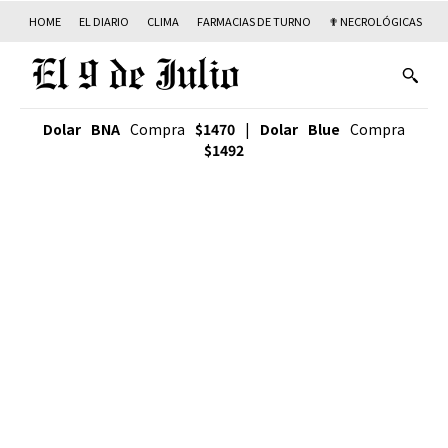
HOME
EL DIARIO
CLIMA
FARMACIAS DE TURNO
✟ NECROLÓGICAS
T
Dolar BNA
Compra
$1470
|
Dolar Blue
Compra
$1492