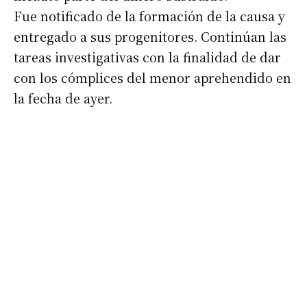
Fue notificado de la formación de la causa y
entregado a sus progenitores. Continúan las
tareas investigativas con la finalidad de dar
con los cómplices del menor aprehendido en
Suscribirme gratis
la fecha de ayer.
*
Dirección de correo electrónico
Nombre
Apellidos
Número de teléfono