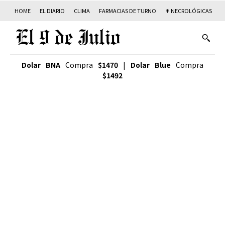
HOME
EL DIARIO
CLIMA
FARMACIAS DE TURNO
✟ NECROLÓGICAS
T
Dolar BNA
Compra
$1470
|
Dolar Blue
Compra
$1492