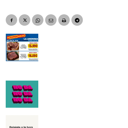
Suscribirme gratis
*
Dirección de correo electrónico
Nombre
Apellidos
Número de teléfono