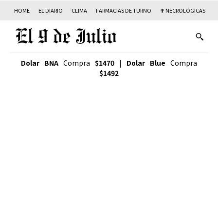
HOME
EL DIARIO
CLIMA
FARMACIAS DE TURNO
✟ NECROLÓGICAS
T
Dolar BNA
Compra
$1470
|
Dolar Blue
Compra
$1492