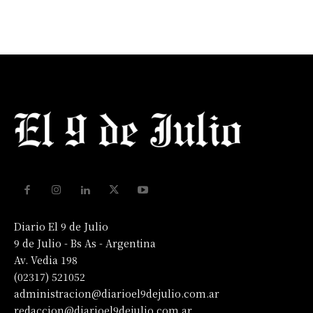
Diario El 9 de Julio
9 de Julio - Bs As - Argentina
Av. Vedia 198
(02317) 521052
administracion@diarioel9dejulio.com.ar
redaccion@diarioel9dejulio.com.ar