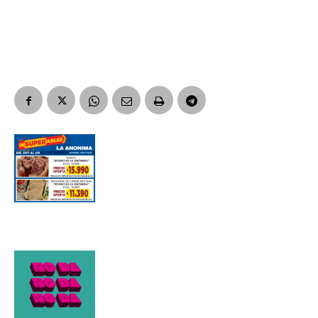
Suscribirme gratis
*
Dirección de correo electrónico
Nombre
Apellidos
Número de teléfono