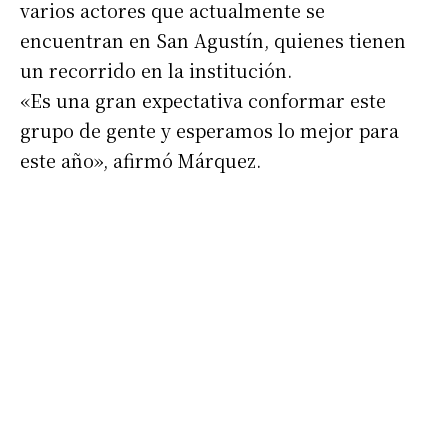
varios actores que actualmente se
*
Dirección de correo electrónico
encuentran en San Agustín, quienes tienen
un recorrido en la institución.
Nombre
«Es una gran expectativa conformar este
grupo de gente y esperamos lo mejor para
Apellidos
este año», afirmó Márquez.
Número de teléfono