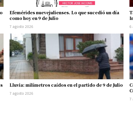
no
Efemérides nuevejulienses. Lo que sucedió un día
T
como hoy en 9 de Julio
I
7 agosto 2026
6
os
Lluvia: milímetros caídos en el partido de 9 de Julio
C
C
7 agosto 2026
7