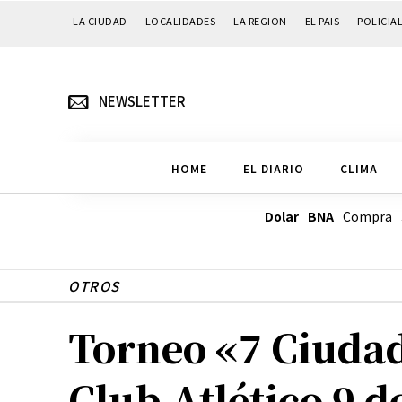
LA CIUDAD
LOCALIDADES
LA REGION
EL PAIS
POLICIA
NEWSLETTER
HOME
EL DIARIO
CLIMA
Dolar BNA
Compra
OTROS
Torneo «7 Ciudade
Club Atlético 9 de