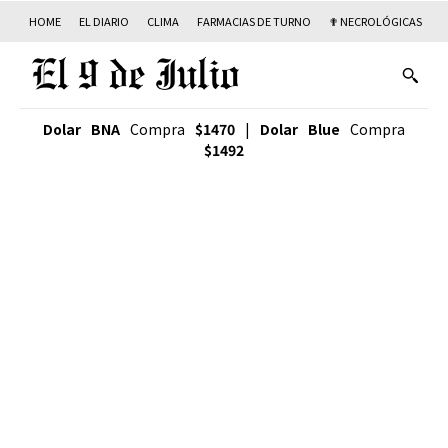
HOME
EL DIARIO
CLIMA
FARMACIAS DE TURNO
✟ NECROLÓGICAS
T
Dolar BNA
Compra
$1470
|
Dolar Blue
Compra
$1492