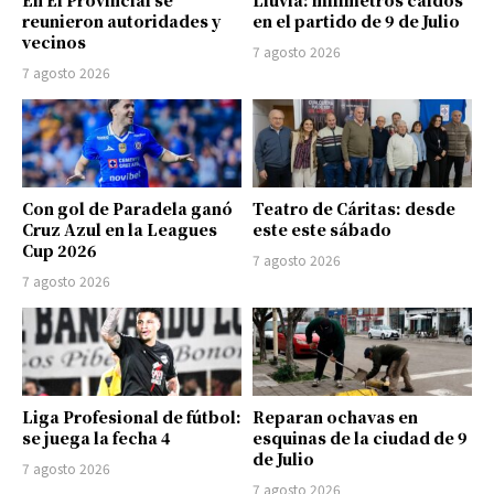
En El Provincial se
Lluvia: milímetros caídos
reunieron autoridades y
en el partido de 9 de Julio
vecinos
7 agosto 2026
7 agosto 2026
Con gol de Paradela ganó
Teatro de Cáritas: desde
Cruz Azul en la Leagues
este este sábado
Cup 2026
7 agosto 2026
7 agosto 2026
Liga Profesional de fútbol:
Reparan ochavas en
se juega la fecha 4
esquinas de la ciudad de 9
de Julio
7 agosto 2026
7 agosto 2026