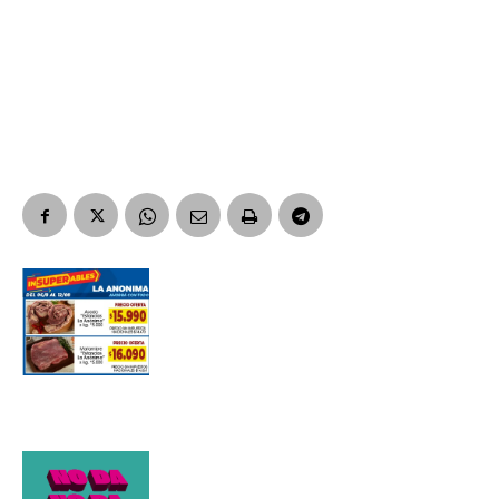
Suscribirme gratis
*
Dirección de correo electrónico
Nombre
Apellidos
Número de teléfono