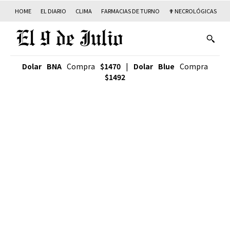
HOME
EL DIARIO
CLIMA
FARMACIAS DE TURNO
✟ NECROLÓGICAS
T
Dolar BNA
Compra
$1470
|
Dolar Blue
Compra
$1492