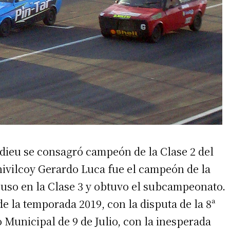
irme gratis
rdieu se consagró campeón de la Clase 2 del
*
Requerido
ivilcoy Gerardo Luca fue el campeón de la
*
de correo electrónico
mpuso en la Clase 3 y obtuvo el subcampeonato.
de la temporada 2019, con la disputa de la 8ª
 Municipal de 9 de Julio, con la inesperada