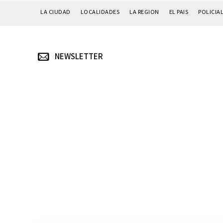
LA CIUDAD
LOCALIDADES
LA REGION
EL PAIS
POLICIA
NEWSLETTER