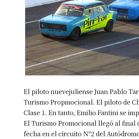
Suscrib
El piloto nuevejuliense Juan Pablo Ta
Turismo Propmocional. El piloto de Ch
Dirección 
Clase 1. En tanto, Emilio Fantini se i
El Turismo Promocional llegó al final 
Nombre
fecha en el circuito Nº2 del Autódromo