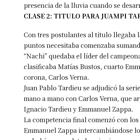
presencia de la lluvia cuando se desar
Apellidos
CLASE 2: TITULO PARA JUAMPI TA
Número de
Con tres postulantes al título llegaba 
puntos necesitaba comenzaba sumando l
“Nachi” quedaba el líder del campeona
clasificaba Matías Bustos, cuarto Emma
corona, Carlos Verna.
Juan Pablo Tardieu se adjudicó la serie 
mano a mano con Carlos Verna, que arr
Ignacio Tardieu y Emmanuel Zappa.
La competencia final comenzó con los 
Emmanuel Zappa intercambiándose los