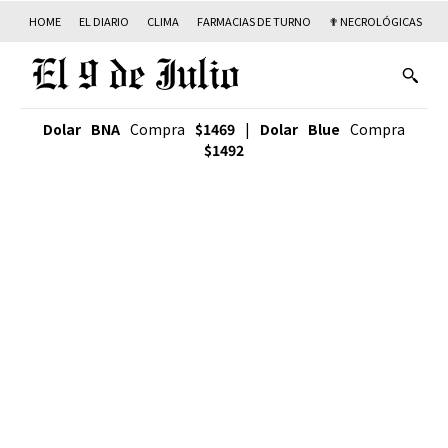
HOME
EL DIARIO
CLIMA
FARMACIAS DE TURNO
✟ NECROLÓGICAS
T
Dolar BNA
Compra
$1469
|
Dolar Blue
Compra
$1492