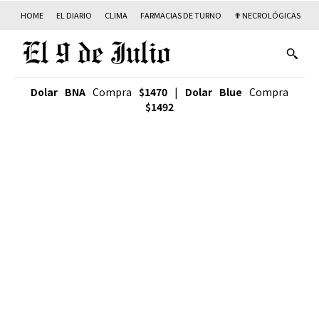
HOME
EL DIARIO
CLIMA
FARMACIAS DE TURNO
✟ NECROLÓGICAS
T
Dolar BNA
Compra
$1470
|
Dolar Blue
Compra
$1492