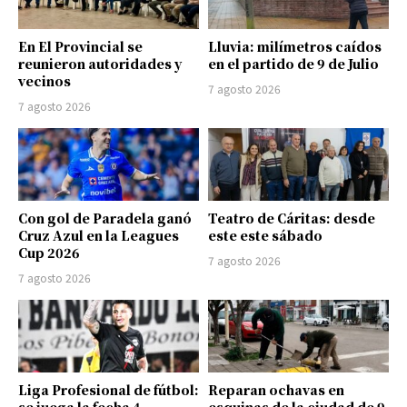
En El Provincial se
Lluvia: milímetros caídos
reunieron autoridades y
en el partido de 9 de Julio
vecinos
7 agosto 2026
7 agosto 2026
Con gol de Paradela ganó
Teatro de Cáritas: desde
Cruz Azul en la Leagues
este este sábado
Cup 2026
7 agosto 2026
7 agosto 2026
Liga Profesional de fútbol:
Reparan ochavas en
se juega la fecha 4
esquinas de la ciudad de 9