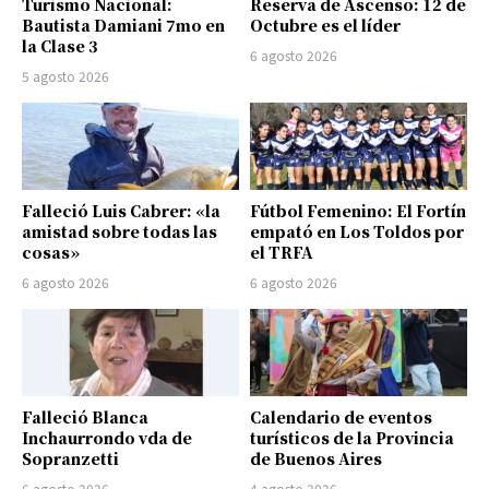
Turismo Nacional:
Reserva de Ascenso: 12 de
Bautista Damiani 7mo en
Octubre es el líder
la Clase 3
6 agosto 2026
5 agosto 2026
Falleció Luis Cabrer: «la
Fútbol Femenino: El Fortín
amistad sobre todas las
empató en Los Toldos por
cosas»
el TRFA
6 agosto 2026
6 agosto 2026
Falleció Blanca
Calendario de eventos
Inchaurrondo vda de
turísticos de la Provincia
Sopranzetti
de Buenos Aires
6 agosto 2026
4 agosto 2026