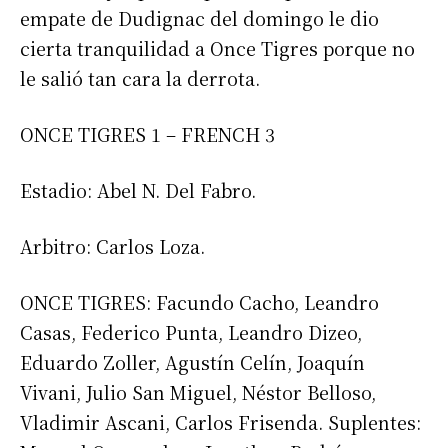
empate de Dudignac del domingo le dio
cierta tranquilidad a Once Tigres porque no
le salió tan cara la derrota.
Suscribirme gratis
ONCE TIGRES 1 – FRENCH 3
*
Dirección de correo electrónico
Estadio: Abel N. Del Fabro.
Nombre
Arbitro: Carlos Loza.
Apellidos
ONCE TIGRES: Facundo Cacho, Leandro
Casas, Federico Punta, Leandro Dizeo,
Número de teléfono
Eduardo Zoller, Agustín Celín, Joaquín
Vivani, Julio San Miguel, Néstor Belloso,
Vladimir Ascani, Carlos Frisenda. Suplentes: