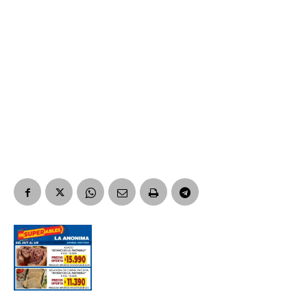
Suscribirme gratis
*
Dirección de correo electrónico
Nombre
Apellidos
Número de teléfono