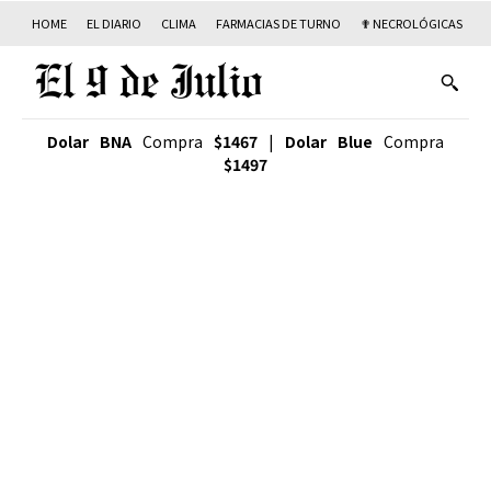
HOME
EL DIARIO
CLIMA
FARMACIAS DE TURNO
✟ NECROLÓGICAS
T
Dolar BNA
Compra
$1467
|
Dolar Blue
Compra
$1497