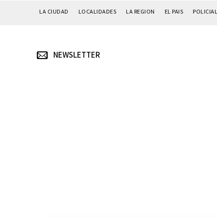
LA CIUDAD
LOCALIDADES
LA REGION
EL PAIS
POLICIA
NEWSLETTER