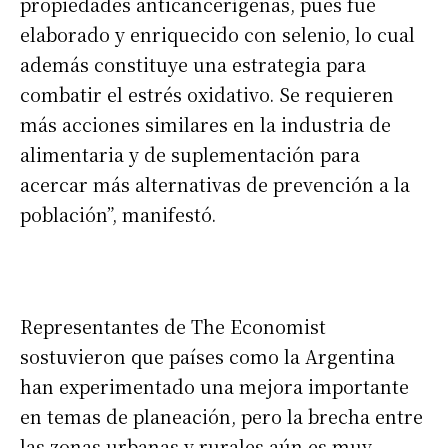
propiedades anticancerígenas, pues fue
elaborado y enriquecido con selenio, lo cual
además constituye una estrategia para
combatir el estrés oxidativo. Se requieren
más acciones similares en la industria de
alimentaria y de suplementación para
Suscribirme gratis
acercar más alternativas de prevención a la
población”, manifestó.
*
Dirección de correo electrónico
Nombre
Representantes de The Economist
sostuvieron que países como la Argentina
Apellidos
han experimentado una mejora importante
en temas de planeación, pero la brecha entre
Número de teléfono
las zonas urbanas y rurales aún es muy