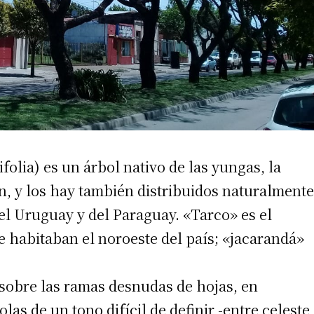
folia) es un árbol nativo de las yungas, la
n, y los hay también distribuidos naturalmente
irme gratis
el Uruguay y del Paraguay. «Tarco» es el
*
Requerido
 habitaban el noroeste del país; «jacarandá»
*
de correo electrónico
 sobre las ramas desnudas de hojas, en
as de un tono difícil de definir -entre celeste