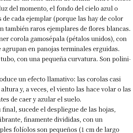
 luz del momento, el fondo del cielo azul o
s de cada ejemplar (porque las hay de color
ten también raros ejemplares de flores blancas.
 teléfono
ener corola gamosépala (pétalos unidos), con
se agrupan en panojas terminales erguidas.
e tubo, con una pequeña curvatura. Son polini-
oduce un efecto llamativo: las corolas casi
ltura y, a veces, el viento las hace volar o las
tes de caer y azular el suelo.
 final, sucede el despliegue de las hojas,
ibrante, finamente divididas, con un
iples folíolos son pequeños (1 cm de largo