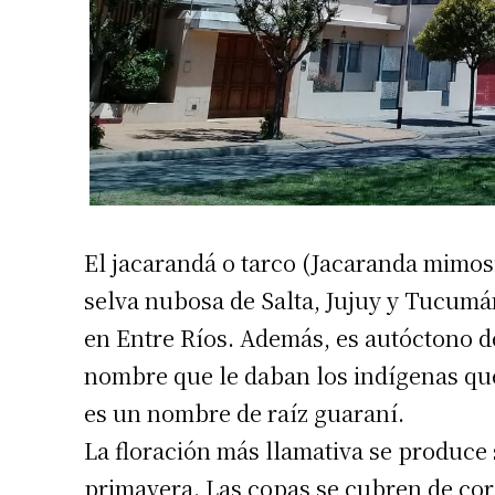
El jacarandá o tarco (Jacaranda mimosi
selva nubosa de Salta, Jujuy y Tucumá
Suscrib
en Entre Ríos. Además, es autóctono d
nombre que le daban los indígenas que
Dirección 
es un nombre de raíz guaraní.
La floración más llamativa se produce
Nombre
primavera. Las copas se cubren de corol