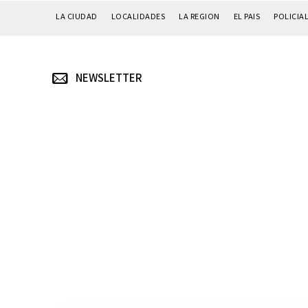
LA CIUDAD
LOCALIDADES
LA REGION
EL PAIS
POLICIA
NEWSLETTER