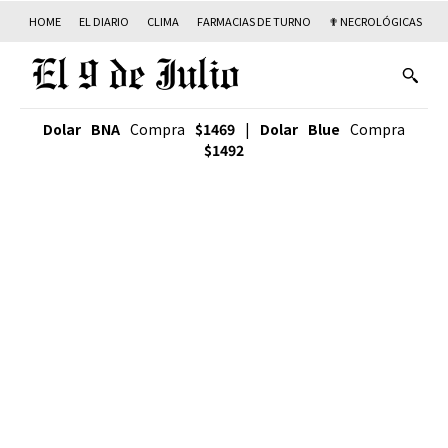
HOME
EL DIARIO
CLIMA
FARMACIAS DE TURNO
✟ NECROLÓGICAS
T
Dolar BNA
Compra
$1469
|
Dolar Blue
Compra
$1492