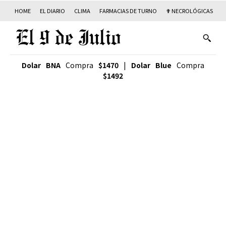
HOME
EL DIARIO
CLIMA
FARMACIAS DE TURNO
✟ NECROLÓGICAS
T
Dolar BNA
Compra
$1470
|
Dolar Blue
Compra
$1492