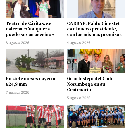
Teatro de Cáritas: se
CARBAP: Pablo Ginestet
estrena «Cualquiera
es el nuevo presidente,
puede ser un asesino»
con las mismas premisas
8 agosto 2026
4 agosto 2026
En siete meses cayeron
Gran festejo del Club
624,8 mm
Norumbega en su
Centenario
7 agosto 2026
5 agosto 2026