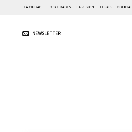
LA CIUDAD
LOCALIDADES
LA REGION
EL PAIS
POLICIA
NEWSLETTER