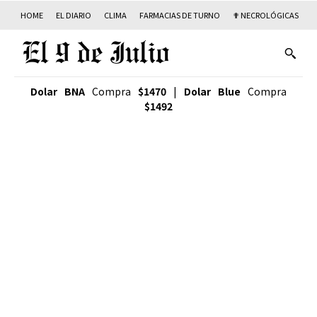
HOME
EL DIARIO
CLIMA
FARMACIAS DE TURNO
✟ NECROLÓGICAS
T
Dolar BNA
Compra
$1470
|
Dolar Blue
Compra
$1492