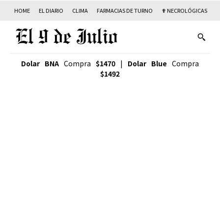
HOME
EL DIARIO
CLIMA
FARMACIAS DE TURNO
✟ NECROLÓGICAS
T
Dolar BNA
Compra
$1470
|
Dolar Blue
Compra
$1492