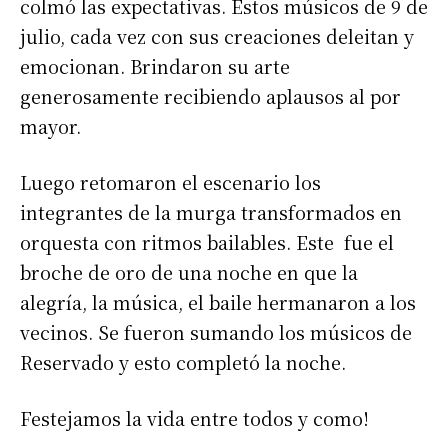
colmó las expectativas. Estos músicos de 9 de
julio, cada vez con sus creaciones deleitan y
emocionan. Brindaron su arte
generosamente recibiendo aplausos al por
mayor.
Suscribirme gratis
Luego retomaron el escenario los
*
Dirección de correo electrónico
integrantes de la murga transformados en
orquesta con ritmos bailables. Este fue el
Nombre
broche de oro de una noche en que la
alegría, la música, el baile hermanaron a los
vecinos. Se fueron sumando los músicos de
Apellidos
Reservado y esto completó la noche.
Número de teléfono
Festejamos la vida entre todos y como!