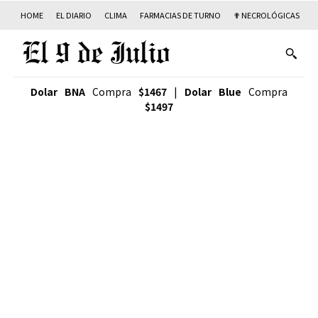
HOME
EL DIARIO
CLIMA
FARMACIAS DE TURNO
✟ NECROLÓGICAS
T
Dolar BNA
Compra
$1467
|
Dolar Blue
Compra
$1497