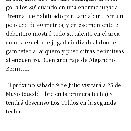
gol a los 30′ cuando en una enorme jugada
Suscribirme gratis
Brenna fue habilitado por Landaburu con un
pelotazo de 40 metros, y en ese momento el
*
Dirección de correo electrónico
delantero mostró todo su talento en el área
en una excelente jugada individual donde
Nombre
gambeteó al arquero y puso cifras definitivas
al encuentro. Buen arbitraje de Alejandro
Bernutti.
Apellidos
El próximo sábado 9 de Julio visitará a 25 de
Número de teléfono
Mayo (quedó libre en la primera fecha) y
tendrá descanso Los Toldos en la segunda
fecha.