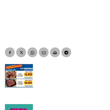
Suscribirme gratis
*
Dirección de correo electrónico
Nombre
Apellidos
Número de teléfono