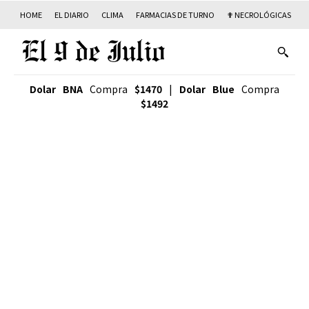
HOME
EL DIARIO
CLIMA
FARMACIAS DE TURNO
✟ NECROLÓGICAS
T
Dolar BNA
Compra
$1470
|
Dolar Blue
Compra
$1492