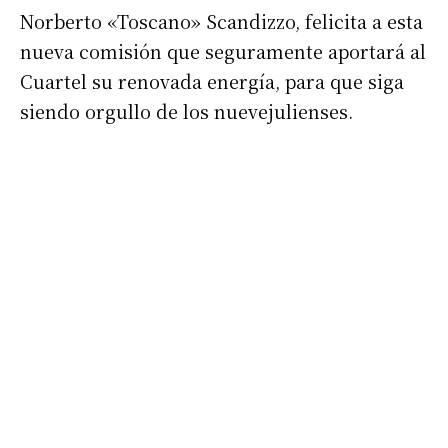
Nombre
Norberto «Toscano» Scandizzo, felicita a esta
nueva comisión que seguramente aportará al
Cuartel su renovada energía, para que siga
Apellidos
siendo orgullo de los nuevejulienses.
Número de teléfono