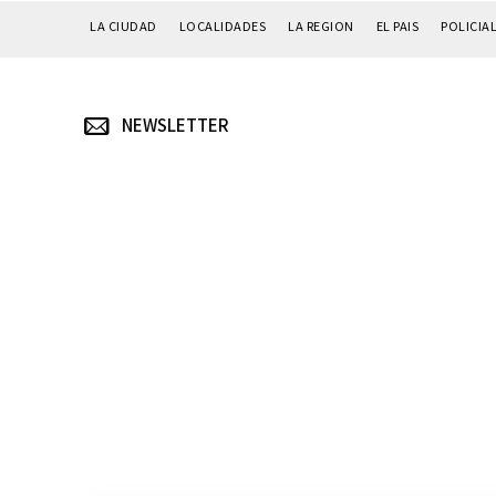
LA CIUDAD
LOCALIDADES
LA REGION
EL PAIS
POLICIA
NEWSLETTER