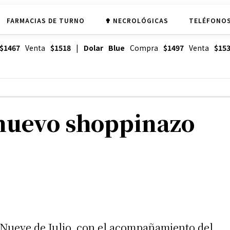
FARMACIAS DE TURNO
✟ NECROLÓGICAS
TELÉFONOS
$1467
Venta
$1518
|
Dolar Blue
Compra
$1497
Venta
$15
nuevo shoppinazo
 Nueve de Julio, con el acompañamiento del