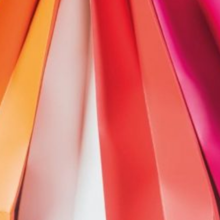
irme gratis
*
Requerido
*
de correo electrónico
 teléfono