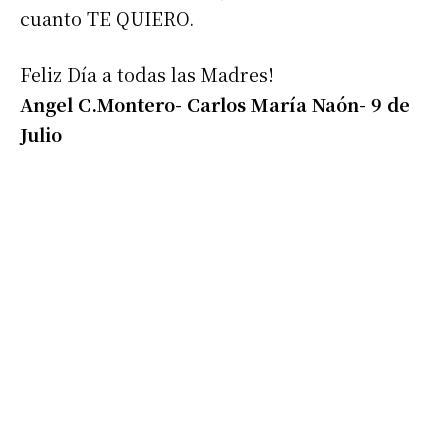
cuanto TE QUIERO.
Nombre
Feliz Día a todas las Madres!
Apellidos
Angel C.Montero- Carlos María Naón- 9 de
Julio
Número de teléfono