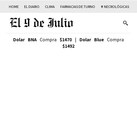
HOME
EL DIARIO
CLIMA
FARMACIAS DE TURNO
✟ NECROLÓGICAS
T
Dolar BNA
Compra
$1470
|
Dolar Blue
Compra
$1492