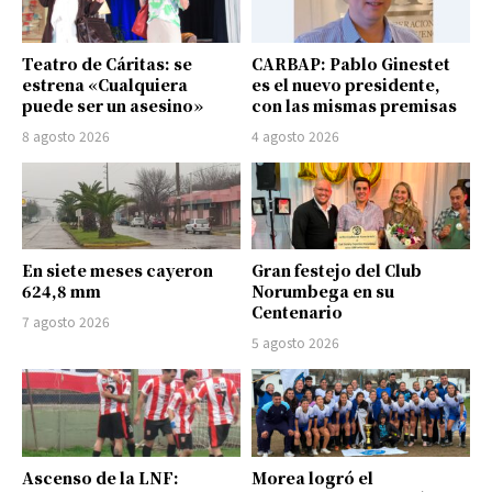
Teatro de Cáritas: se
CARBAP: Pablo Ginestet
estrena «Cualquiera
es el nuevo presidente,
puede ser un asesino»
con las mismas premisas
8 agosto 2026
4 agosto 2026
En siete meses cayeron
Gran festejo del Club
624,8 mm
Norumbega en su
Centenario
7 agosto 2026
5 agosto 2026
Ascenso de la LNF:
Morea logró el