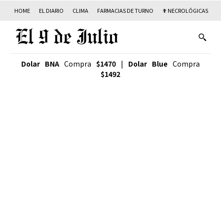
HOME
EL DIARIO
CLIMA
FARMACIAS DE TURNO
✟ NECROLÓGICAS
T
Dolar BNA
Compra
$1470
|
Dolar Blue
Compra
$1492