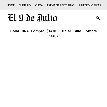
HOME
EL DIARIO
CLIMA
FARMACIAS DE TURNO
✟ NECROLÓGICAS
T
Dolar BNA
Compra
$1470
|
Dolar Blue
Compra
$1492