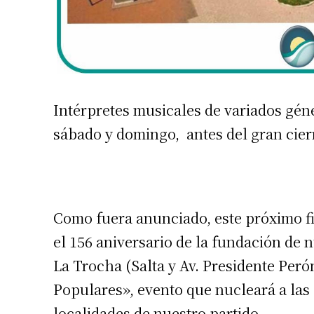
Intérpretes musicales de variados gén
Suscrib
sábado y domingo, antes del gran cierr
Dirección 
Como fuera anunciado, este próximo f
Nombre
el 156 aniversario de la fundación de n
La Trocha (Salta y Av. Presidente Perón
Apellidos
Populares», evento que nucleará a las d
localidades de nuestro partido.
Número de