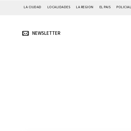
LA CIUDAD
LOCALIDADES
LA REGION
EL PAIS
POLICIA
NEWSLETTER