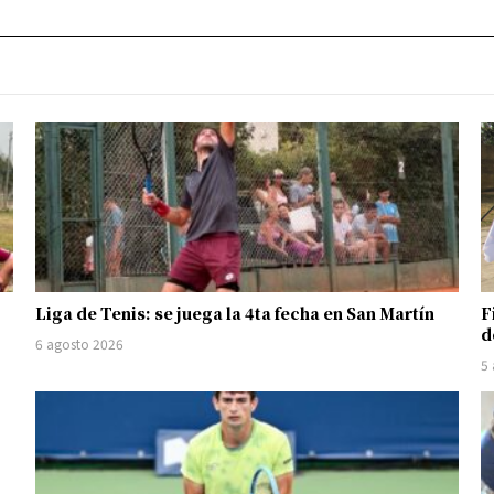
Liga de Tenis: se juega la 4ta fecha en San Martín
F
d
6 agosto 2026
5