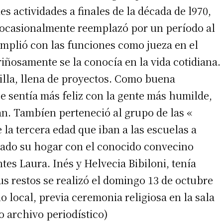
 actividades a finales de la década de l970,
 ocasionalmente reemplazó por un período al
cumplió con las funciones como jueza en el
riñosamente se la conocía en la vida cotidiana.
illa, llena de proyectos. Como buena
irme gratis
e sentía más feliz con la gente más humilde,
an. Tambíen perteneció al grupo de las «
*
Requerido
*
de correo electrónico
la tercera edad que iban a las escuelas a
mado su hogar con el conocido convecino
tes Laura. Inés y Helvecia Bibiloni, tenía
us restos se realizó el domingo 13 de octubre
io local, previa ceremonia religiosa en la sala
o archivo periodístico)
 teléfono