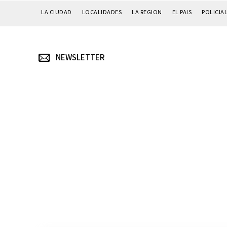
LA CIUDAD
LOCALIDADES
LA REGION
EL PAIS
POLICIA
NEWSLETTER