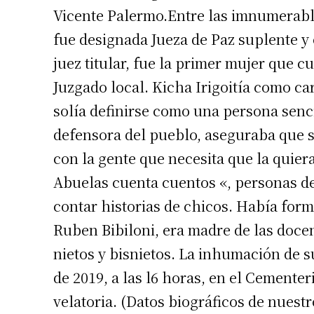
Vicente Palermo.Entre las imnumerables
fue designada Jueza de Paz suplente y
juez titular, fue la primer mujer que 
Juzgado local. Kicha Irigoitía como ca
solía definirse como una persona senc
Suscrib
defensora del pueblo, aseguraba que s
con la gente que necesita que la quier
Dirección 
Abuelas cuenta cuentos «, personas de 
contar historias de chicos. Había for
Nombre
Ruben Bibiloni, era madre de las docen
nietos y bisnietos. La inhumación de s
Apellidos
de 2019, a las l6 horas, en el Cementer
velatoria. (Datos biográficos de nuestr
Número de