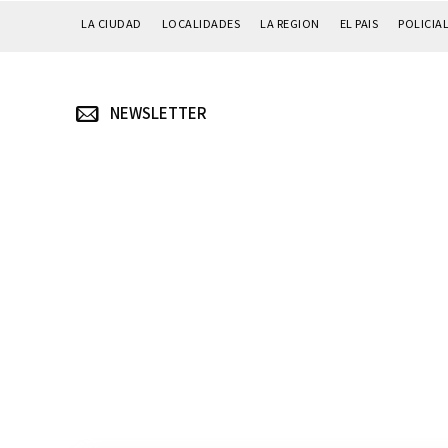
LA CIUDAD
LOCALIDADES
LA REGION
EL PAIS
POLICIA
NEWSLETTER