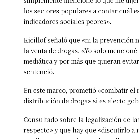
simplemente mencioné lo que me dijer
los sectores populares a contar cuál e
indicadores sociales peores».
Kicillof señaló que «ni la prevención 
la venta de drogas. «Yo solo mencioné
mediática y por más que quieran evitar
sentenció.
Suscrib
En este marco, prometió «combatir el 
distribución de droga» si es electo go
Dirección 
Consultado sobre la legalización de la
Nombre
respecto» y que hay que «discutirlo a 