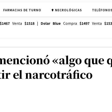
FARMACIAS DE TURNO
✟ NECROLÓGICAS
TELÉFONOS
$1467
Venta
$1518
|
Dolar Blue
Compra
$1497
Venta
$15
e mencionó «algo que 
r el narcotráfico