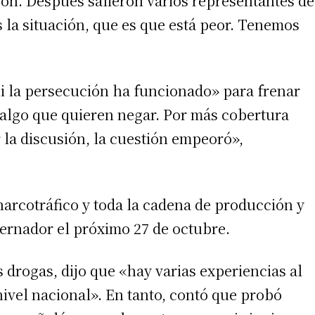
on. Después salieron varios representantes de
s la situación, que es que está peor. Tenemos
ni la persecución ha funcionado» para frenar
 algo que quieren negar. Por más cobertura
 la discusión, la cuestión empeoró»,
irme gratis
narcotráfico y toda la cadena de producción y
bernador el próximo 27 de octubre.
*
Requerido
*
de correo electrónico
s drogas, dijo que «hay varias experiencias al
nivel nacional». En tanto, contó que probó