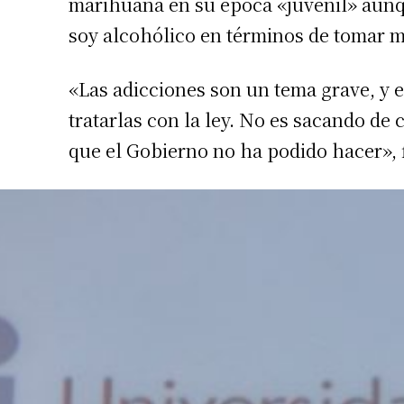
marihuana en su época «juvenil» aunqu
Apellidos
soy alcohólico en términos de tomar 
Número de
«Las adicciones son un tema grave, y e
tratarlas con la ley. No es sacando de
que el Gobierno no ha podido hacer», 