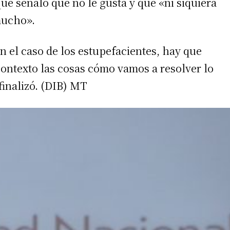
e señaló que no le gusta y que «ni siquiera
mucho».
 teléfono
n el caso de los estupefacientes, hay que
 contexto las cosas cómo vamos a resolver lo
finalizó. (DIB) MT