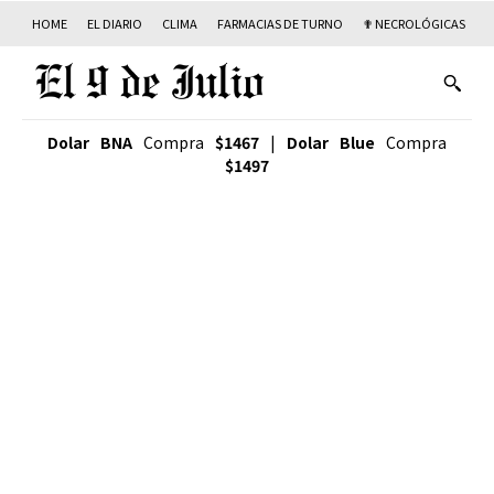
HOME
EL DIARIO
CLIMA
FARMACIAS DE TURNO
✟ NECROLÓGICAS
T
Dolar BNA
Compra
$1467
|
Dolar Blue
Compra
$1497