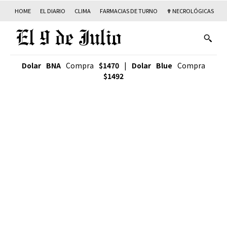
HOME
EL DIARIO
CLIMA
FARMACIAS DE TURNO
✟ NECROLÓGICAS
T
Dolar BNA
Compra
$1470
|
Dolar Blue
Compra
$1492