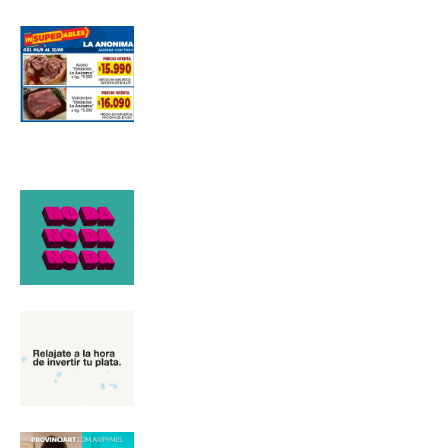
Suscribirme gratis
*
Dirección de correo electrónico
Nombre
Apellidos
Número de teléfono