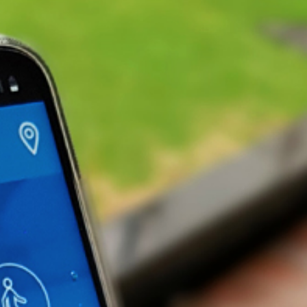
irme gratis
*
Requerido
*
de correo electrónico