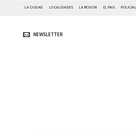
LA CIUDAD
LOCALIDADES
LA REGION
EL PAIS
POLICIA
NEWSLETTER