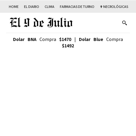
HOME
EL DIARIO
CLIMA
FARMACIAS DE TURNO
✟ NECROLÓGICAS
T
Dolar BNA
Compra
$1470
|
Dolar Blue
Compra
$1492