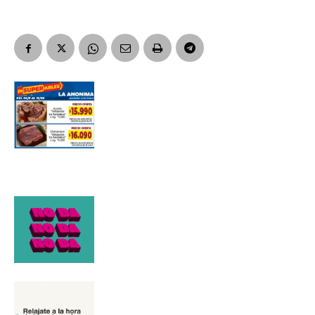
Suscribirme gratis
*
Dirección de correo electrónico
Nombre
Apellidos
Número de teléfono