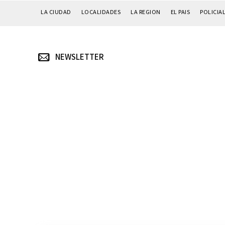
LA CIUDAD
LOCALIDADES
LA REGION
EL PAIS
POLICIA
NEWSLETTER