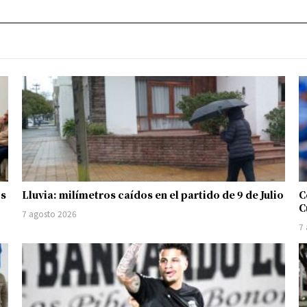
os
Lluvia: milímetros caídos en el partido de 9 de Julio
C
C
7 agosto 2026
7