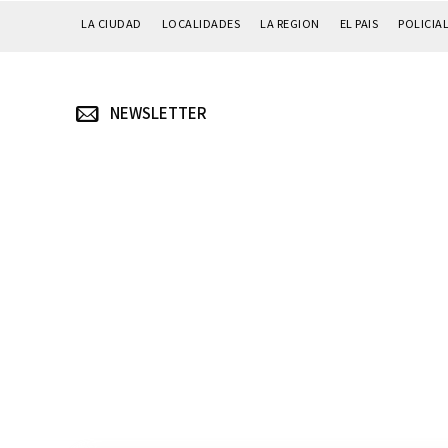
LA CIUDAD
LOCALIDADES
LA REGION
EL PAIS
POLICIA
NEWSLETTER