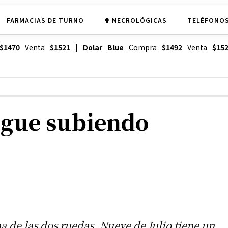
FARMACIAS DE TURNO
✟ NECROLÓGICAS
TELÉFONOS
$1470
Venta
$1521
|
Dolar Blue
Compra
$1492
Venta
$15
igue subiendo
na de las dos ruedas, Nueve de Julio tiene un