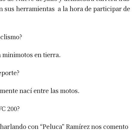
on sus herramientas a la hora de participar de
iclismo?
 minimotos en tierra.
eporte?
irme gratis
camente nací entre las motos.
*
Requerido
*
de correo electrónico
VC 200?
 charlando con “Peluca” Ramírez nos comento