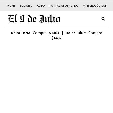
HOME
EL DIARIO
CLIMA
FARMACIAS DE TURNO
✟ NECROLÓGICAS
T
Dolar BNA
Compra
$1467
|
Dolar Blue
Compra
$1497