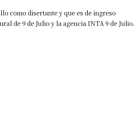
llo como disertante y que es de ingreso
ral de 9 de Julio y la agencia INTA 9 de Julio.
irme gratis
*
Requerido
*
de correo electrónico