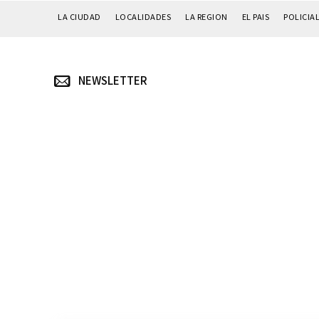
LA CIUDAD
LOCALIDADES
LA REGION
EL PAIS
POLICIA
NEWSLETTER