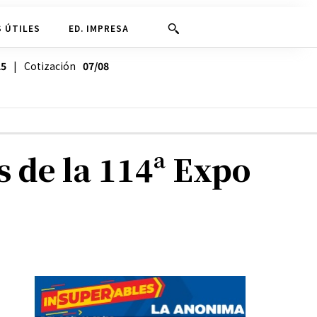
 ÚTILES
ED. IMPRESA
25
| Cotización
07/08
as de la 114ª Expo