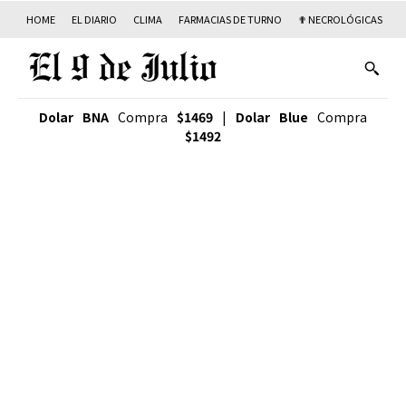
HOME
EL DIARIO
CLIMA
FARMACIAS DE TURNO
✟ NECROLÓGICAS
T
Dolar BNA
Compra
$1469
|
Dolar Blue
Compra
$1492