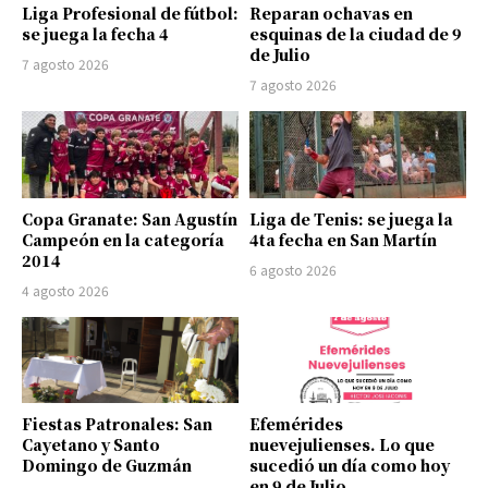
Liga Profesional de fútbol:
Reparan ochavas en
se juega la fecha 4
esquinas de la ciudad de 9
de Julio
7 agosto 2026
7 agosto 2026
Copa Granate: San Agustín
Liga de Tenis: se juega la
Campeón en la categoría
4ta fecha en San Martín
2014
6 agosto 2026
4 agosto 2026
Fiestas Patronales: San
Efemérides
Cayetano y Santo
nuevejulienses. Lo que
Domingo de Guzmán
sucedió un día como hoy
en 9 de Julio